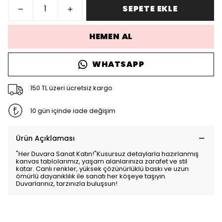
SEPETE EKLE
HEMEN AL
WHATSAPP
150 TL üzeri ücretsiz kargo
10 gün içinde iade değişim
Ürün Açıklaması
"Her Duvara Sanat Katın!"Kusursuz detaylarla hazırlanmış
kanvas tablolarımız, yaşam alanlarınıza zarafet ve stil
katar. Canlı renkler, yüksek çözünürlüklü baskı ve uzun
ömürlü dayanıklılık ile sanatı her köşeye taşıyın.
Duvarlarınız, tarzınızla buluşsun!