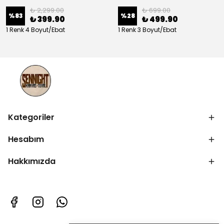
₺ 2,299.00
₺ 699.00
%
83
%
28
₺ 399.90
₺ 499.90
1 Renk 4 Boyut/Ebat
1 Renk 3 Boyut/Ebat
Kategoriler
Hesabım
Hakkımızda