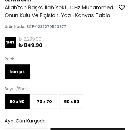
Allah'tan Başka Ilah Yoktur; Hz Muhammed
Onun Kulu Ve Elçisidir, Yazılı Kanvas Tablo
Ürün Kodu
:
BCP-1237270520977
₺ 2,299.00
%
63
₺ 849.90
Renk
karışık
Boyut/Ebat
90 x 90
70 x 70
50 x 50
Aynı Gün Kargoda