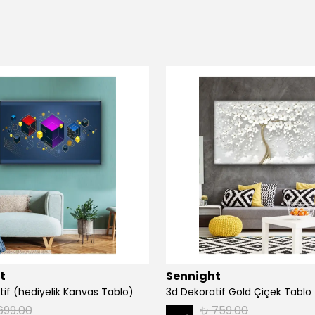
t
Sennight
tif (hediyelik Kanvas Tablo)
3d Dekoratif Gold Çiçek Tablo
699.00
₺ 759.00