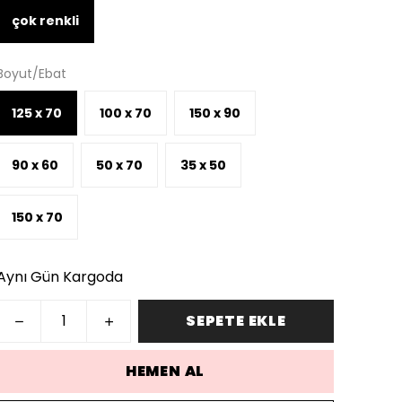
çok renkli
Boyut/Ebat
125 x 70
100 x 70
150 x 90
90 x 60
50 x 70
35 x 50
150 x 70
Aynı Gün Kargoda
SEPETE EKLE
HEMEN AL