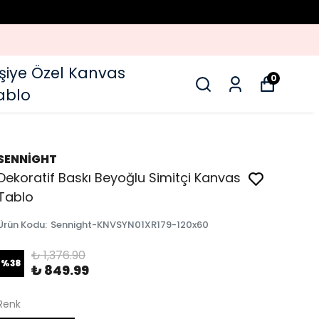
işiye Özel Kanvas
0
ablo
SENNİGHT
Dekoratif Baskı Beyoğlu Simitçi Kanvas
Tablo
Ürün Kodu
:
Sennight-KNVSYN01XR179-120x60
₺ 1,376.90
%
38
₺ 849.99
Renk