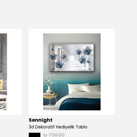
Sennight
Senn
3d Dekoratif Hediyelik Tablo
3d Dek
₺ 759.00