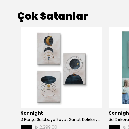
Çok Satanlar
Sennight
Sennigh
Ağaç Dalında Oturan Fil Dekoratif Kanvas Tablo 1171
3 Parça Suluboya Soyut Sanat Koleksiyonu Dekoratif Kanvas Tablo
3d Dekora
₺ 2,299.00
₺ 