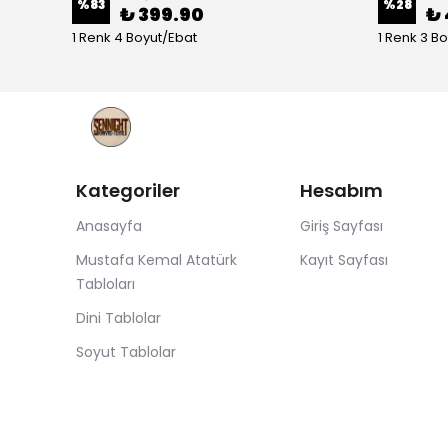
%
83
%
28
₺ 399.90
₺ 
1 Renk 4 Boyut/Ebat
1 Renk 3 B
Kategoriler
Hesabım
Anasayfa
Giriş Sayfası
Mustafa Kemal Atatürk
Kayıt Sayfası
Tabloları
Dini Tablolar
Soyut Tablolar