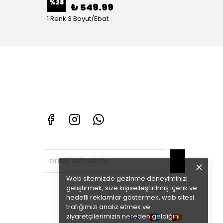
%
28
%
70
₺ 549.99
1 Renk 3 Boyut/Ebat
1 Renk 
Web sitemizde gezinme deneyiminizi
geliştirmek, size kişiselleştirilmiş içerik ve
hedefli reklamlar göstermek, web sitesi
trafiğimizi analiz etmek ve
ziyaretçilerimizin nereden geldiğini