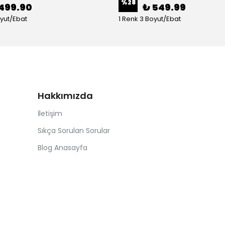
%
28
499.90
₺ 549.99
oyut/Ebat
1 Renk 3 Boyut/Ebat
Hakkımızda
İletişim
Sıkça Sorulan Sorular
Blog Anasayfa