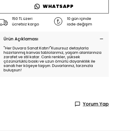
WHATSAPP
150 TL üzeri
10 gün içinde
ücretsiz kargo
iade değişim
Ürün Açıklaması
"Her Duvara Sanat Katın!"Kusursuz detaylarla
hazırlanmış kanvas tablolarımız, yaşam alanlarınıza
zarafet ve stil katar. Canlı renkler, yüksek
çözünürlüklü baskı ve uzun ömürlü dayanıklılık ile
sanatı her köşeye taşıyın. Duvarlarınız, tarzınızla
buluşsun!
Yorum Yap