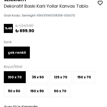
Dekoratif Baskı Karlı Yollar Kanvas Tablo
Ürün Kodu
:
Sennight-KNVSYN01XR318-100x70
₺ 1,343.90
%
48
₺ 699.90
Renk
çok renkli
Boyut/Ebat
100 x 70
35 x 50
125 x 70
150 x 70
90 x 60
150 x 90
50 x 70
Aynı Gün Kargoda