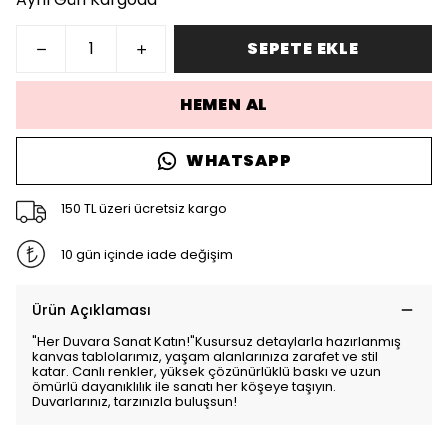
SEPETE EKLE
HEMEN AL
WHATSAPP
150 TL üzeri ücretsiz kargo
10 gün içinde iade değişim
Ürün Açıklaması
"Her Duvara Sanat Katın!"Kusursuz detaylarla hazırlanmış
kanvas tablolarımız, yaşam alanlarınıza zarafet ve stil
katar. Canlı renkler, yüksek çözünürlüklü baskı ve uzun
ömürlü dayanıklılık ile sanatı her köşeye taşıyın.
Duvarlarınız, tarzınızla buluşsun!