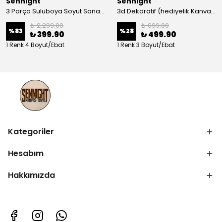
Sennight
Sennight
3 Parça Suluboya Soyut Sanat Koleksiyonu Dekoratif Kanvas Tablo
3d Dekoratif (hediyelik Kanvas Tablo)
₺ 2,299.00
₺ 699.00
%
83
%
28
₺ 399.90
₺ 499.90
1 Renk 4 Boyut/Ebat
1 Renk 3 Boyut/Ebat
Kategoriler
Hesabım
Hakkımızda