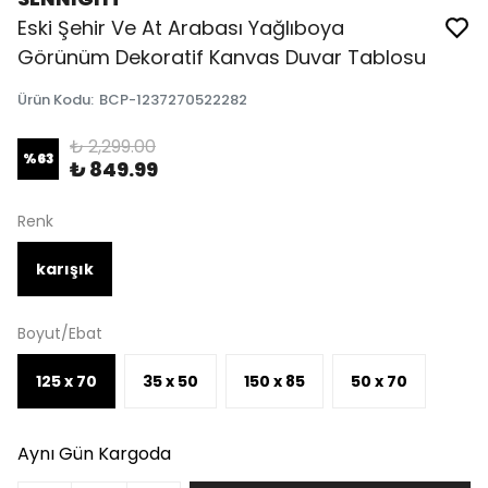
Eski Şehir Ve At Arabası Yağlıboya
Görünüm Dekoratif Kanvas Duvar Tablosu
Ürün Kodu
:
BCP-1237270522282
₺ 2,299.00
%
63
₺ 849.99
Renk
karışık
Boyut/Ebat
125 x 70
35 x 50
150 x 85
50 x 70
Aynı Gün Kargoda