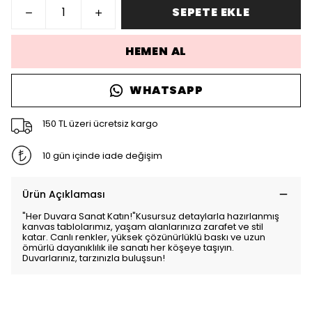
SEPETE EKLE
HEMEN AL
WHATSAPP
150 TL üzeri ücretsiz kargo
10 gün içinde iade değişim
Ürün Açıklaması
"Her Duvara Sanat Katın!"Kusursuz detaylarla hazırlanmış
kanvas tablolarımız, yaşam alanlarınıza zarafet ve stil
katar. Canlı renkler, yüksek çözünürlüklü baskı ve uzun
ömürlü dayanıklılık ile sanatı her köşeye taşıyın.
Duvarlarınız, tarzınızla buluşsun!