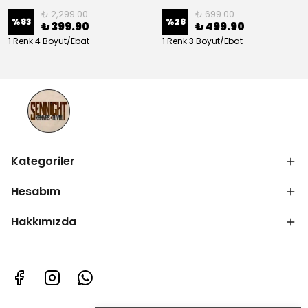
₺ 2,299.00
₺ 699.00
%
83
%
28
₺ 399.90
₺ 499.90
1 Renk 4 Boyut/Ebat
1 Renk 3 Boyut/Ebat
Kategoriler
Hesabım
Hakkımızda