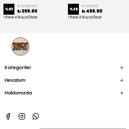
₺ 2,299.00
₺ 699.00
%
83
%
28
₺ 399.90
₺ 499.90
1 Renk 4 Boyut/Ebat
1 Renk 3 Boyut/Ebat
Kategoriler
Hesabım
Hakkımızda