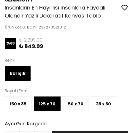
Insanların En Hayırlısı Insanlara Faydalı
Olandır Yazılı Dekoratif Kanvas Tablo
Ürün Kodu
:
BCP-1237270521012
₺ 2,299.00
%
63
₺ 849.99
Renk
karışık
Boyut/Ebat
150 x 85
125 x 70
50 x 70
35 x 50
Aynı Gün Kargoda