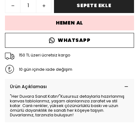
SEPETE EKLE
HEMEN AL
WHATSAPP
150 TL üzeri ücretsiz kargo
10 gün içinde iade değişim
Ürün Açıklaması
"Her Duvara Sanat Katın!"Kusursuz detaylarla hazırlanmış
kanvas tablolarımız, yaşam alanlarınıza zarafet ve stil
katar. Canlı renkler, yüksek çözünürlüklü baskı ve uzun
ömürlü dayanıklılık ile sanatı her köşeye taşıyın.
Duvarlarınız, tarzınızla buluşsun!