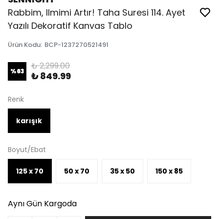
Rabbim, Ilmimi Artır! Taha Suresi 114. Ayet
Yazılı Dekoratif Kanvas Tablo
Ürün Kodu
:
BCP-1237270521491
₺ 2,299.00
%
63
₺ 849.99
Renk
karışık
Boyut/Ebat
125 x 70
50 x 70
35 x 50
150 x 85
Aynı Gün Kargoda