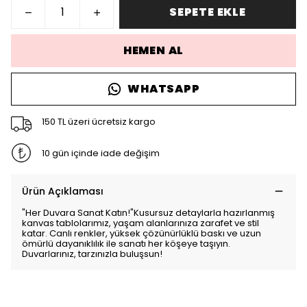
SEPETE EKLE
HEMEN AL
WHATSAPP
150 TL üzeri ücretsiz kargo
10 gün içinde iade değişim
Ürün Açıklaması
"Her Duvara Sanat Katın!"Kusursuz detaylarla hazırlanmış
kanvas tablolarımız, yaşam alanlarınıza zarafet ve stil
katar. Canlı renkler, yüksek çözünürlüklü baskı ve uzun
ömürlü dayanıklılık ile sanatı her köşeye taşıyın.
Duvarlarınız, tarzınızla buluşsun!