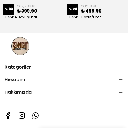
₺ 2,299.00
₺ 699.00
%
83
%
28
₺ 399.90
₺ 499.90
1 Renk 4 Boyut/Ebat
1 Renk 3 Boyut/Ebat
Kategoriler
Hesabım
Hakkımızda