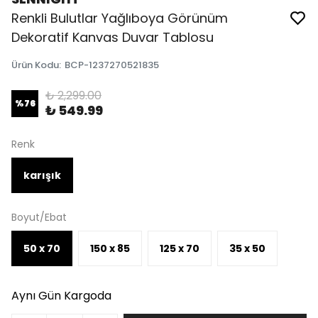
Renkli Bulutlar Yağlıboya Görünüm
Dekoratif Kanvas Duvar Tablosu
Ürün Kodu
:
BCP-1237270521835
₺ 2,299.00
%
76
₺ 549.99
Renk
karışık
Boyut/Ebat
50 x 70
150 x 85
125 x 70
35 x 50
Aynı Gün Kargoda