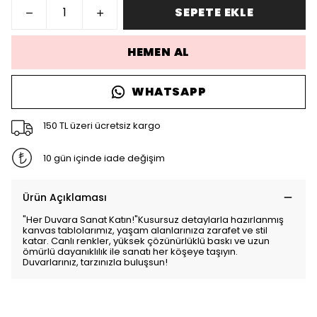
SEPETE EKLE
HEMEN AL
WHATSAPP
150 TL üzeri ücretsiz kargo
10 gün içinde iade değişim
Ürün Açıklaması
"Her Duvara Sanat Katın!"Kusursuz detaylarla hazırlanmış
kanvas tablolarımız, yaşam alanlarınıza zarafet ve stil
katar. Canlı renkler, yüksek çözünürlüklü baskı ve uzun
ömürlü dayanıklılık ile sanatı her köşeye taşıyın.
Duvarlarınız, tarzınızla buluşsun!