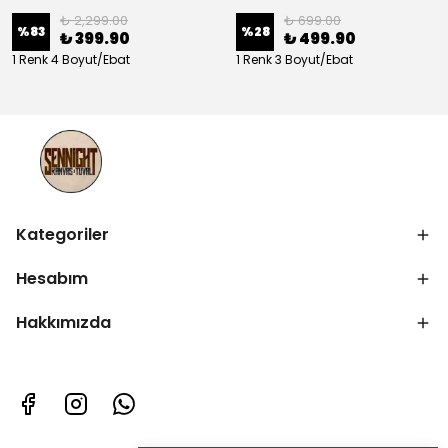
₺ 2,299.00
₺ 699.00
%
83
%
28
₺ 399.90
₺ 499.90
1 Renk 4 Boyut/Ebat
1 Renk 3 Boyut/Ebat
Kategoriler
Hesabım
Hakkımızda