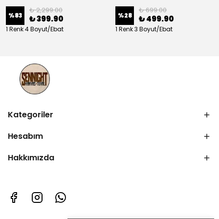
₺ 2,299.00
₺ 699.00
%
83
%
28
₺ 399.90
₺ 499.90
1 Renk 4 Boyut/Ebat
1 Renk 3 Boyut/Ebat
Kategoriler
Hesabım
Hakkımızda