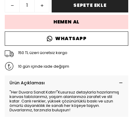
SEPETE EKLE
HEMEN AL
WHATSAPP
150 TL üzeri ücretsiz kargo
10 gün içinde iade değişim
Ürün Açıklaması
"Her Duvara Sanat Katın!"Kusursuz detaylarla hazırlanmış
kanvas tablolarımız, yaşam alanlarınıza zarafet ve stil
katar. Canlı renkler, yüksek çözünürlüklü baskı ve uzun
ömürlü dayanıklılık ile sanatı her köşeye taşıyın.
Duvarlarınız, tarzınızla buluşsun!