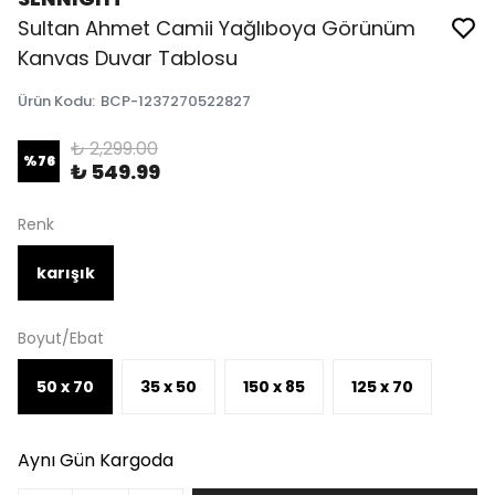
Sultan Ahmet Camii Yağlıboya Görünüm
Kanvas Duvar Tablosu
Ürün Kodu
:
BCP-1237270522827
₺ 2,299.00
%
76
₺ 549.99
Renk
karışık
Boyut/Ebat
50 x 70
35 x 50
150 x 85
125 x 70
Aynı Gün Kargoda