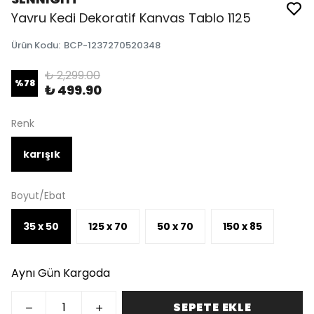
Yavru Kedi Dekoratif Kanvas Tablo 1125
Ürün Kodu
:
BCP-1237270520348
₺ 2,299.00
%
78
₺ 499.90
Renk
karışık
Boyut/Ebat
35 x 50
125 x 70
50 x 70
150 x 85
Aynı Gün Kargoda
SEPETE EKLE