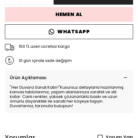
HEMEN AL
WHATSAPP
150 TL üzeri ücretsiz kargo
10 gün içinde iade değişim
Ürün Açıklaması
"Her Duvara Sanat Katın!"Kusursuz detaylarla hazırlanmış
kanvas tablolarımız, yaşam alanlarınıza zarafet ve stil
katar. Canlı renkler, yüksek çözünürlüklü baskı ve uzun
ömürlü dayanıklılık ile sanatı her köşeye taşıyın.
Duvarlarınız, tarzınızla buluşsun!
Yorumlar
Yorum Yap