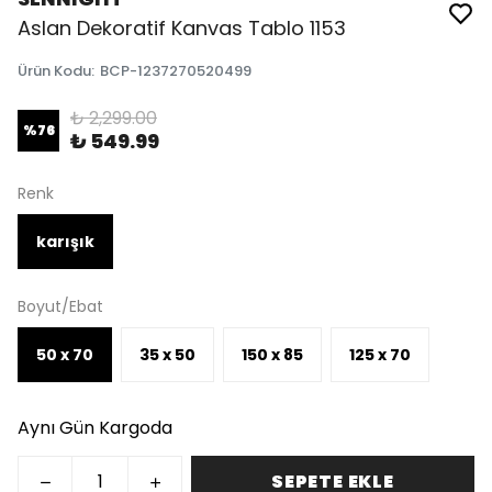
Aslan Dekoratif Kanvas Tablo 1153
Ürün Kodu
:
BCP-1237270520499
₺ 2,299.00
%
76
₺ 549.99
Renk
karışık
Boyut/Ebat
50 x 70
35 x 50
150 x 85
125 x 70
Aynı Gün Kargoda
SEPETE EKLE