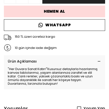
HEMEN AL
WHATSAPP
150 TL üzeri ücretsiz kargo
10 gün içinde iade değişim
Ürün Açıklaması
"Her Duvara Sanat Katın!"Kusursuz detaylarla hazırlanmış
kanvas tablolarımız, yaşam alanlarınıza zarafet ve stil
katar. Canlı renkler, yüksek çözünürlüklü baskı ve uzun
ömürlü dayanıklılık ile sanatı her köşeye taşıyın.
Duvarlarınız, tarzınızla buluşsun!
Yorumlar
Yorum Yap