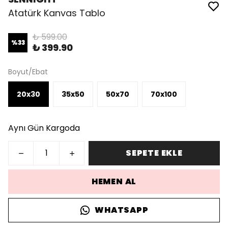
Atatürk Kanvas Tablo
₺ 599.00
%
33
₺ 399.90
Boyut/Ebat
20x30
35x50
50x70
70x100
Aynı Gün Kargoda
SEPETE EKLE
HEMEN AL
WHATSAPP