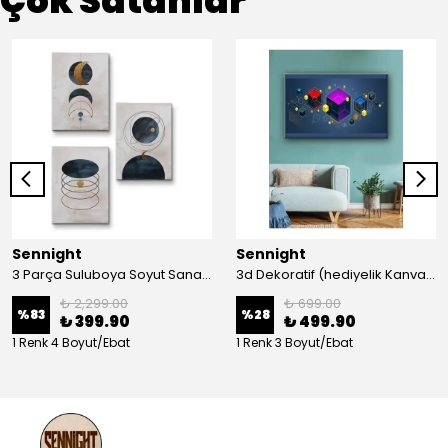
Çok Satanlar
Sennight
Sennight
3 Parça Suluboya Soyut Sanat Koleksiyonu Dekoratif Kanvas Tablo
3d Dekoratif (hediyelik Kanvas Tablo)
₺ 2,299.00
₺ 699.00
%
83
%
28
₺ 399.90
₺ 499.90
1 Renk 4 Boyut/Ebat
1 Renk 3 Boyut/Ebat