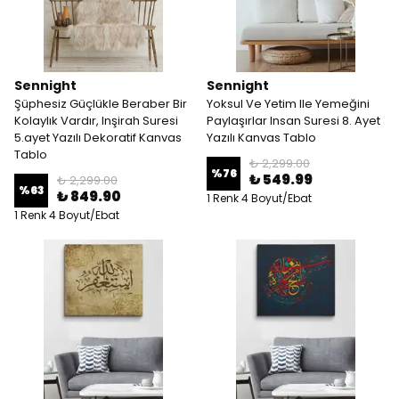
Sennight
Sennight
Şüphesiz Güçlükle Beraber Bir
Yoksul Ve Yetim Ile Yemeğini
Kolaylık Vardır, Inşirah Suresi
Paylaşırlar Insan Suresi 8. Ayet
5.ayet Yazılı Dekoratif Kanvas
Yazılı Kanvas Tablo
Tablo
₺ 2,299.00
%
76
₺ 549.99
₺ 2,299.00
%
63
₺ 849.90
1 Renk 4 Boyut/Ebat
1 Renk 4 Boyut/Ebat