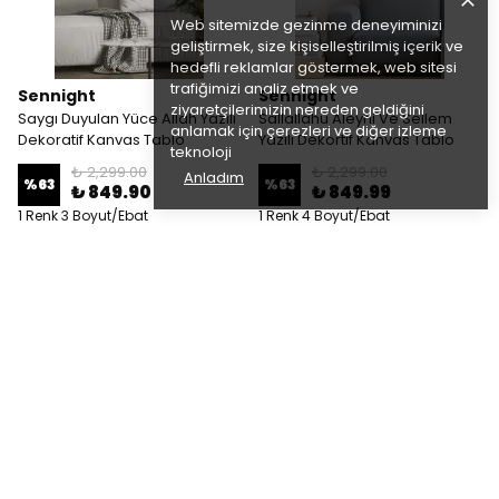
Web sitemizde gezinme deneyiminizi
geliştirmek, size kişiselleştirilmiş içerik ve
hedefli reklamlar göstermek, web sitesi
trafiğimizi analiz etmek ve
Sennight
Sennight
ziyaretçilerimizin nereden geldiğini
Saygı Duyulan Yüce Allah Yazılı
Sallallahu Aleyhi Ve Sellem
anlamak için çerezleri ve diğer izleme
Dekoratif Kanvas Tablo
Yazılı Dekortif Kanvas Tablo
teknoloji
₺ 2,299.00
₺ 2,299.00
Anladım
%
63
%
63
₺ 849.90
₺ 849.99
1 Renk 3 Boyut/Ebat
1 Renk 4 Boyut/Ebat
Sennight
Sennight