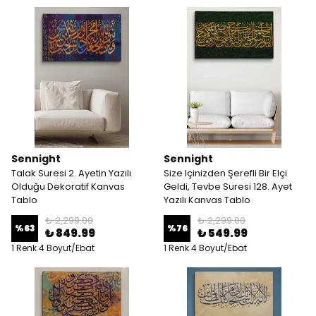
Sennight
Sennight
Talak Suresi 2. Ayetin Yazılı
Size Içinizden Şerefli Bir Elçi
Olduğu Dekoratif Kanvas
Geldi, Tevbe Suresi 128. Ayet
Tablo
Yazılı Kanvas Tablo
₺ 2,299.00
₺ 2,299.00
%
63
%
76
₺ 849.99
₺ 549.99
1 Renk 4 Boyut/Ebat
1 Renk 4 Boyut/Ebat