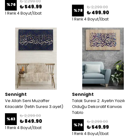
₺ 2,299.00
%
76
₺ 549.99
₺ 2,299.00
%
78
₺ 499.90
1 Renk 4 Boyut/Ebat
1 Renk 4 Boyut/Ebat
Sennight
Sennight
Ve Allah Seni Muzaffer
Talak Suresi 2. Ayetin Yazılı
Kılacaktır (fetih Suresi 3.ayet)
Olduğu Dekoratif Kanvas
Tablo
₺ 2,299.00
%
63
₺ 849.90
₺ 2,299.00
%
76
₺ 549.99
1 Renk 4 Boyut/Ebat
1 Renk 4 Boyut/Ebat