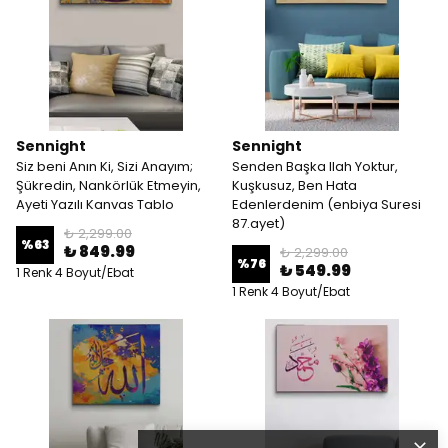
Sennight
Sennight
Siz beni Anın Ki, Sizi Anayım;
Senden Başka Ilah Yoktur,
Şükredin, Nankörlük Etmeyin,
Kuşkusuz, Ben Hata
Ayeti Yazılı Kanvas Tablo
Edenlerdenim (enbiya Suresi
87.ayet)
₺ 2,299.00
%
63
₺ 849.99
₺ 2,299.00
%
76
₺ 549.99
1 Renk 4 Boyut/Ebat
1 Renk 4 Boyut/Ebat