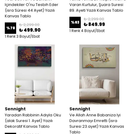
Içindekiler O'nu Tesbih Eder
Varan Kurtulur, Şuara Suresi
(isra Süresi 44 Ayet) Yazılı
89. Ayeti Yazılı Kanvas Tablo
Kanvas Tablo
₺ 2,299.00
%
63
₺ 849.99
₺ 2,299.00
%
78
₺ 499.90
1 Renk 4 Boyut/Ebat
1 Renk 3 Boyut/Ebat
Sennight
Sennight
Yaradan Rabbinin Adıyla Oku
Ve Allah Anne Babaniza Iyi
(alak Suresi 1. Ayet) Yazılı
Davranmayı Emretti (isra
Dekoratif Kanvas Tablo
Suresi 23.ayet) Yazılı Kanvas
Tablo