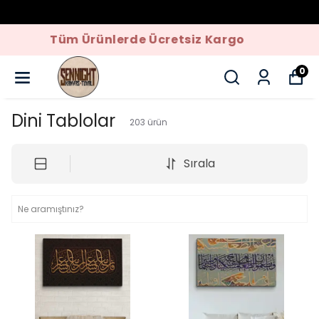
Kaçırılmayacak Fırsatlar
0
Dini Tablolar
203
ürün
Sırala