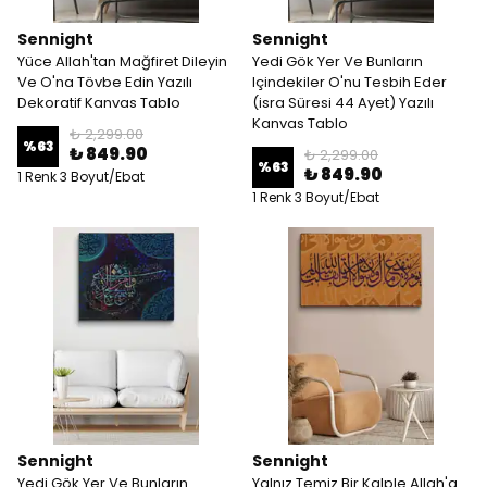
Sennight
Sennight
Yüce Allah'tan Mağfiret Dileyin
Yedi Gök Yer Ve Bunların
Ve O'na Tövbe Edin Yazılı
Içindekiler O'nu Tesbih Eder
Dekoratif Kanvas Tablo
(isra Süresi 44 Ayet) Yazılı
Kanvas Tablo
₺ 2,299.00
%
63
₺ 849.90
₺ 2,299.00
%
63
₺ 849.90
1 Renk 3 Boyut/Ebat
1 Renk 3 Boyut/Ebat
Sennight
Sennight
Yedi Gök Yer Ve Bunların
Yalnız Temiz Bir Kalple Allah'a