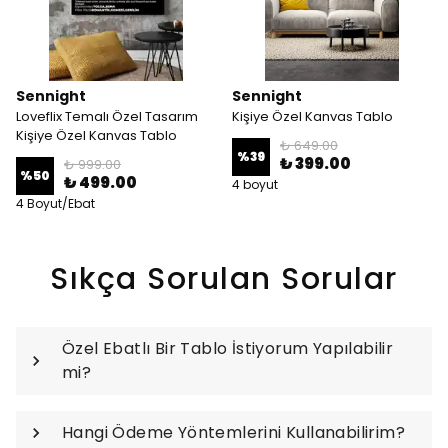
Sennight
Sennight
Loveflix Temalı Özel Tasarım
Kişiye Özel Kanvas Tablo
Kişiye Özel Kanvas Tablo
₺ 649.00
%
39
₺ 399.00
₺ 999.00
%
50
₺ 499.00
4 boyut
4 Boyut/Ebat
Sıkça Sorulan Sorular
Özel Ebatlı Bir Tablo İstiyorum Yapılabilir
mi?
Hangi Ödeme Yöntemlerini Kullanabilirim?