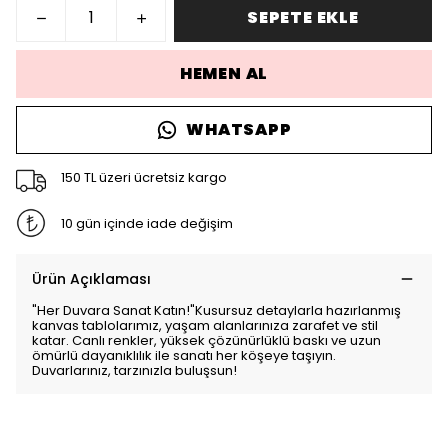
SEPETE EKLE
HEMEN AL
WHATSAPP
150 TL üzeri ücretsiz kargo
10 gün içinde iade değişim
Ürün Açıklaması
"Her Duvara Sanat Katın!"Kusursuz detaylarla hazırlanmış
kanvas tablolarımız, yaşam alanlarınıza zarafet ve stil
katar. Canlı renkler, yüksek çözünürlüklü baskı ve uzun
ömürlü dayanıklılık ile sanatı her köşeye taşıyın.
Duvarlarınız, tarzınızla buluşsun!