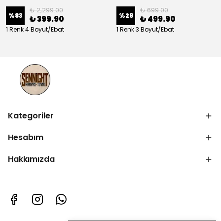
₺ 2,299.00
₺ 699.00
%
83
%
28
₺ 399.90
₺ 499.90
1 Renk 4 Boyut/Ebat
1 Renk 3 Boyut/Ebat
Kategoriler
Hesabım
Hakkımızda