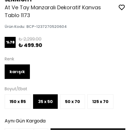
At Ve Tay Manzaralı Dekoratif Kanvas
Tablo 1173
Ürün Kodu
:
BCP-1237270520604
₺ 2,299.00
%
78
₺ 499.90
Renk
karışık
Boyut/Ebat
150 x 85
35 x 50
50 x 70
125 x 70
Aynı Gün Kargoda