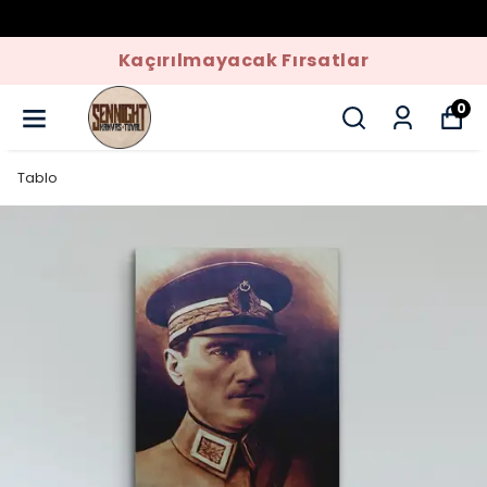
Kaçırılmayacak Fırsatlar
0
Tablo