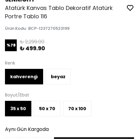
Atatürk Kanvas Tablo Dekoratif Atatürk
Portre Tablo 116
Ürün Kodu
:
BCP-1237270523199
₺ 2,299.00
%
78
₺ 499.90
Renk
kahverengi̇
beyaz
Boyut/Ebat
35 x 50
50 x 70
70 x 100
Aynı Gün Kargoda