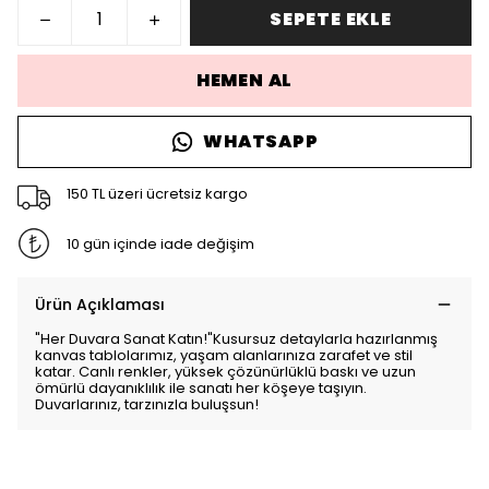
SEPETE EKLE
HEMEN AL
WHATSAPP
150 TL üzeri ücretsiz kargo
10 gün içinde iade değişim
Ürün Açıklaması
"Her Duvara Sanat Katın!"Kusursuz detaylarla hazırlanmış
kanvas tablolarımız, yaşam alanlarınıza zarafet ve stil
katar. Canlı renkler, yüksek çözünürlüklü baskı ve uzun
ömürlü dayanıklılık ile sanatı her köşeye taşıyın.
Duvarlarınız, tarzınızla buluşsun!