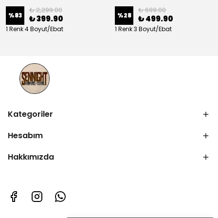
₺ 2,299.00
₺ 699.00
%
83
%
28
₺ 399.90
₺ 499.90
1 Renk 4 Boyut/Ebat
1 Renk 3 Boyut/Ebat
Kategoriler
Hesabım
Hakkımızda