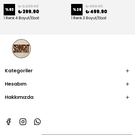
₺ 2,299.00
₺ 699.00
%
83
%
28
₺ 399.90
₺ 499.90
1 Renk 4 Boyut/Ebat
1 Renk 3 Boyut/Ebat
Kategoriler
Hesabım
Hakkımızda