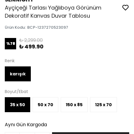
Ayçiçeği Tarlası Yağlıboya Görünüm
Dekoratif Kanvas Duvar Tablosu
Ürün Kodu
:
BCP-1237270523097
₺ 2,299.00
%
78
₺ 499.90
Renk
karışık
Boyut/Ebat
35 x 50
50 x 70
150 x 85
125 x 70
Aynı Gün Kargoda