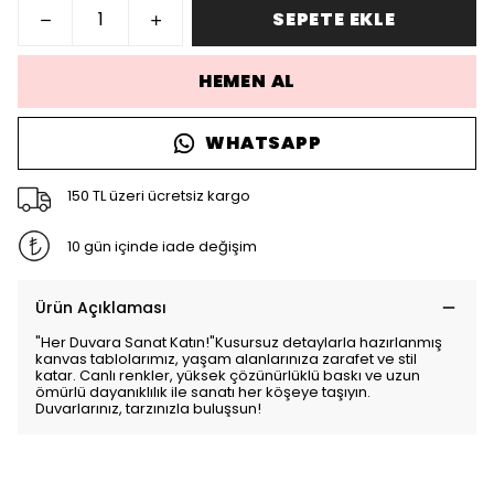
SEPETE EKLE
HEMEN AL
WHATSAPP
150 TL üzeri ücretsiz kargo
10 gün içinde iade değişim
Ürün Açıklaması
"Her Duvara Sanat Katın!"Kusursuz detaylarla hazırlanmış
kanvas tablolarımız, yaşam alanlarınıza zarafet ve stil
katar. Canlı renkler, yüksek çözünürlüklü baskı ve uzun
ömürlü dayanıklılık ile sanatı her köşeye taşıyın.
Duvarlarınız, tarzınızla buluşsun!