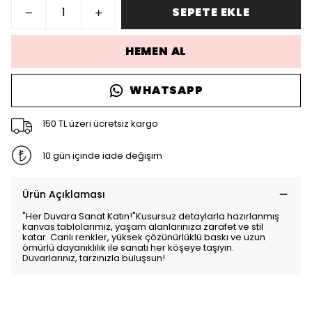
SEPETE EKLE
HEMEN AL
WHATSAPP
150 TL üzeri ücretsiz kargo
10 gün içinde iade değişim
Ürün Açıklaması
"Her Duvara Sanat Katın!"Kusursuz detaylarla hazırlanmış
kanvas tablolarımız, yaşam alanlarınıza zarafet ve stil
katar. Canlı renkler, yüksek çözünürlüklü baskı ve uzun
ömürlü dayanıklılık ile sanatı her köşeye taşıyın.
Duvarlarınız, tarzınızla buluşsun!