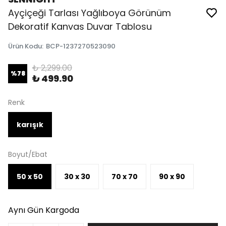
Ayçiçeği Tarlası Yağlıboya Görünüm
Dekoratif Kanvas Duvar Tablosu
Ürün Kodu
:
BCP-1237270523090
₺ 2,299.00
%
78
₺ 499.90
Renk
karışık
Boyut/Ebat
50 x 50
30 x 30
70 x 70
90 x 90
Aynı Gün Kargoda