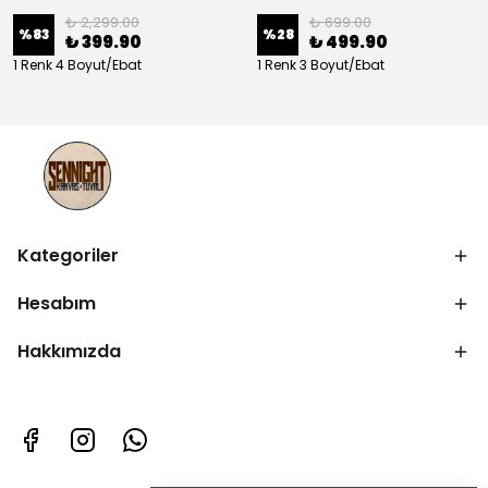
₺ 2,299.00
₺ 699.00
%
83
%
28
₺ 399.90
₺ 499.90
1 Renk 4 Boyut/Ebat
1 Renk 3 Boyut/Ebat
Kategoriler
Hesabım
Hakkımızda