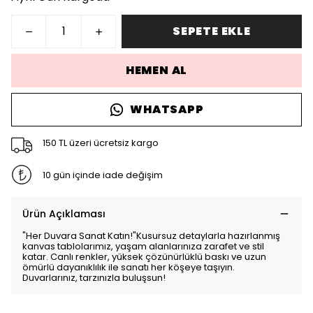
SEPETE EKLE
HEMEN AL
WHATSAPP
150 TL üzeri ücretsiz kargo
10 gün içinde iade değişim
Ürün Açıklaması
"Her Duvara Sanat Katın!"Kusursuz detaylarla hazırlanmış
kanvas tablolarımız, yaşam alanlarınıza zarafet ve stil
katar. Canlı renkler, yüksek çözünürlüklü baskı ve uzun
ömürlü dayanıklılık ile sanatı her köşeye taşıyın.
Duvarlarınız, tarzınızla buluşsun!