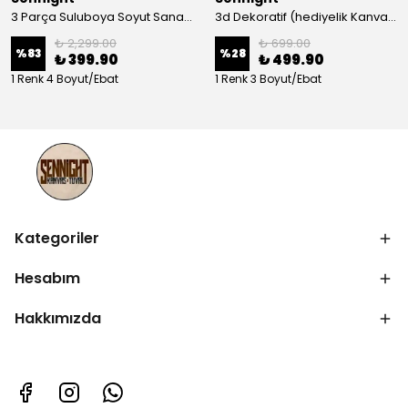
3 Parça Suluboya Soyut Sanat Koleksiyonu Dekoratif Kanvas Tablo
3d Dekoratif (hediyelik Kanvas Tablo)
₺ 2,299.00
₺ 699.00
%
83
%
28
₺ 399.90
₺ 499.90
1 Renk 4 Boyut/Ebat
1 Renk 3 Boyut/Ebat
Kategoriler
Hesabım
Hakkımızda