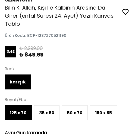
Bilin Ki Allah, Kişi Ile Kalbinin Arasına Da
Girer (enfal Suresi 24. Ayet) Yazılı Kanvas
Tablo
Ürün Kodu
:
BCP-1237270521190
₺ 2,299.00
%
63
₺ 849.99
Renk
karışık
Boyut/Ebat
125 x 70
35 x 50
50 x 70
150 x 85
Aynı Gün Kargoda