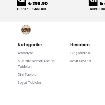
%
83
%
28
₺ 399.90
₺ 
1 Renk 4 Boyut/Ebat
1 Renk 3 B
Kategoriler
Hesabım
Anasayfa
Giriş Sayfası
Mustafa Kemal Atatürk
Kayıt Sayfası
Tabloları
Dini Tablolar
Soyut Tablolar