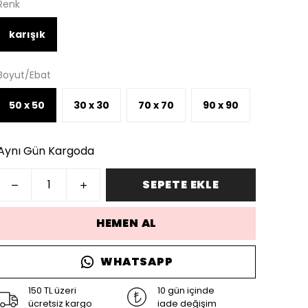
Renk
karışık
Boyut/Ebat
50 x 50
30 x 30
70 x 70
90 x 90
Aynı Gün Kargoda
SEPETE EKLE
HEMEN AL
WHATSAPP
150 TL üzeri
10 gün içinde
ücretsiz kargo
iade değişim