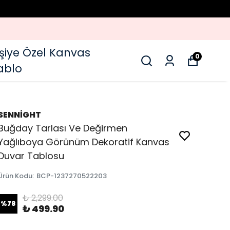
işiye Özel Kanvas
0
ablo
SENNİGHT
Buğday Tarlası Ve Değirmen
Yağlıboya Görünüm Dekoratif Kanvas
Duvar Tablosu
Ürün Kodu
:
BCP-1237270522203
₺ 2,299.00
%
78
₺ 499.90