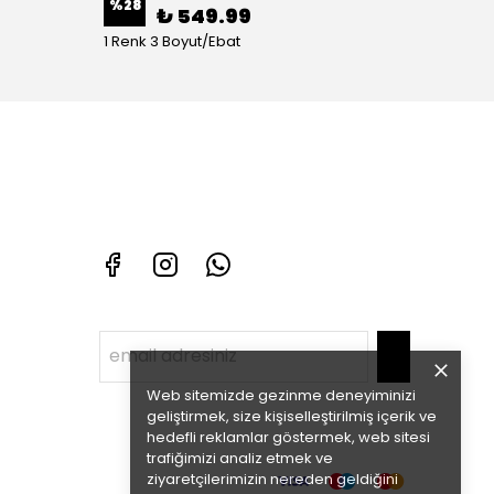
%
28
%
70
₺ 549.99
1 Renk 3 Boyut/Ebat
1 Renk 
Web sitemizde gezinme deneyiminizi
geliştirmek, size kişiselleştirilmiş içerik ve
hedefli reklamlar göstermek, web sitesi
trafiğimizi analiz etmek ve
ziyaretçilerimizin nereden geldiğini