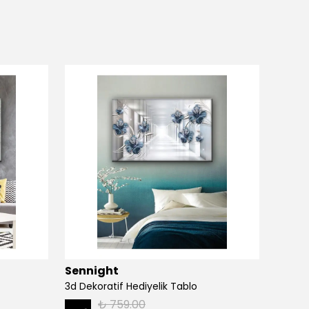
Sennight
Senn
3d Dekoratif Hediyelik Tablo
3d Dek
₺ 759.00