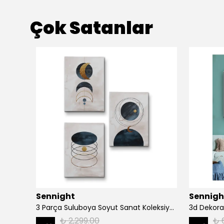
Çok Satanlar
Sennight
Sennigh
Ağaç Dalında Oturan Fil Dekoratif Kanvas Tablo 1171
3 Parça Suluboya Soyut Sanat Koleksiyonu Dekoratif Kanvas Tablo
3d Dekora
₺ 2,299.00
₺ 