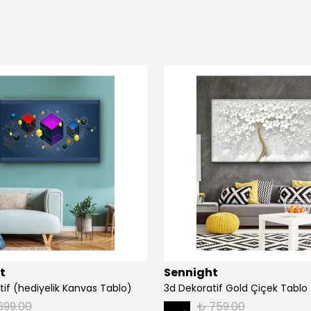
t
Sennight
tif (hediyelik Kanvas Tablo)
3d Dekoratif Gold Çiçek Tablo
699.00
₺ 759.00