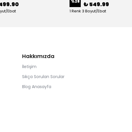
%
28
499.90
₺ 549.99
oyut/Ebat
1 Renk 3 Boyut/Ebat
Hakkımızda
İletişim
Sıkça Sorulan Sorular
Blog Anasayfa