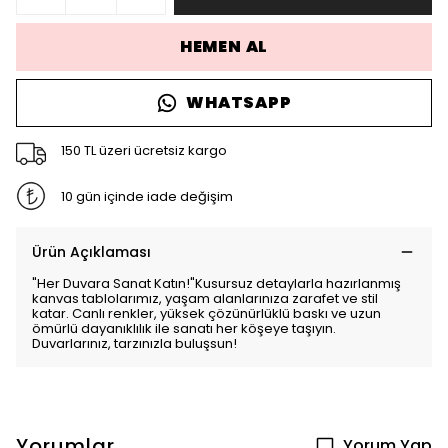
HEMEN AL
WHATSAPP
150 TL üzeri ücretsiz kargo
10 gün içinde iade değişim
Ürün Açıklaması
"Her Duvara Sanat Katın!"Kusursuz detaylarla hazırlanmış
kanvas tablolarımız, yaşam alanlarınıza zarafet ve stil
katar. Canlı renkler, yüksek çözünürlüklü baskı ve uzun
ömürlü dayanıklılık ile sanatı her köşeye taşıyın.
Duvarlarınız, tarzınızla buluşsun!
Yorumlar
Yorum Yap