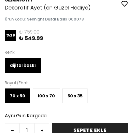
Dekoratif Ayet (en Güzel Hediye)
Ürün Kodu
:
Sennight Dijital Baskı 000078
₺ 759.00
%
28
₺ 549.99
Renk
dijital baskı
Boyut/Ebat
70 x 50
100 x 70
50 x 35
Aynı Gün Kargoda
SEPETE EKLE