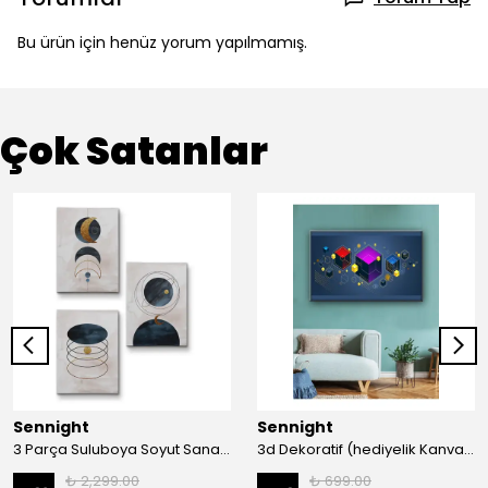
Bu ürün için henüz yorum yapılmamış.
Çok Satanlar
Sennight
Sennight
3 Parça Suluboya Soyut Sanat Koleksiyonu Dekoratif Kanvas Tablo
3d Dekoratif (hediyelik Kanvas Tablo)
₺ 2,299.00
₺ 699.00