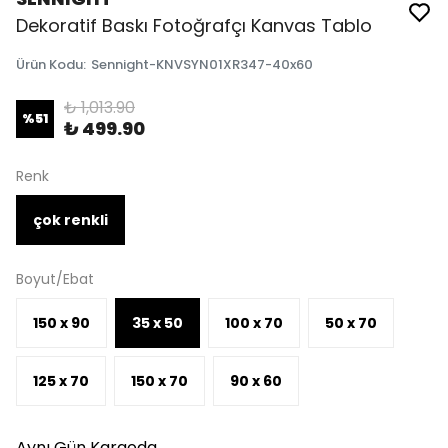
Dekoratif Baskı Fotoğrafçı Kanvas Tablo
Ürün Kodu
:
Sennight-KNVSYN01XR347-40x60
₺ 1,013.90
%
51
₺ 499.90
Renk
çok renkli
Boyut/Ebat
150 x 90
35 x 50
100 x 70
50 x 70
125 x 70
150 x 70
90 x 60
Aynı Gün Kargoda