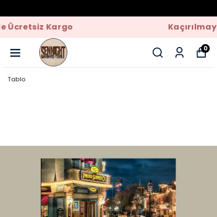
Kaçırılmayacak Fırsatlar
0
Tablo