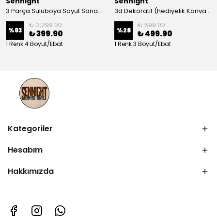
Sennight
Sennight
3 Parça Suluboya Soyut Sanat Koleksiyonu Dekoratif Kanvas Tablo
3d Dekoratif (hediyelik Kanvas Tablo)
₺ 2,299.00
₺ 699.00
%
83
%
28
₺ 399.90
₺ 499.90
1 Renk 4 Boyut/Ebat
1 Renk 3 Boyut/Ebat
Kategoriler
Hesabım
Hakkımızda