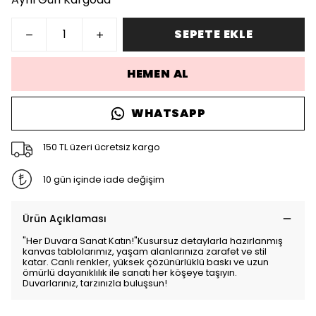
SEPETE EKLE
HEMEN AL
WHATSAPP
150 TL üzeri ücretsiz kargo
10 gün içinde iade değişim
Ürün Açıklaması
"Her Duvara Sanat Katın!"Kusursuz detaylarla hazırlanmış
kanvas tablolarımız, yaşam alanlarınıza zarafet ve stil
katar. Canlı renkler, yüksek çözünürlüklü baskı ve uzun
ömürlü dayanıklılık ile sanatı her köşeye taşıyın.
Duvarlarınız, tarzınızla buluşsun!