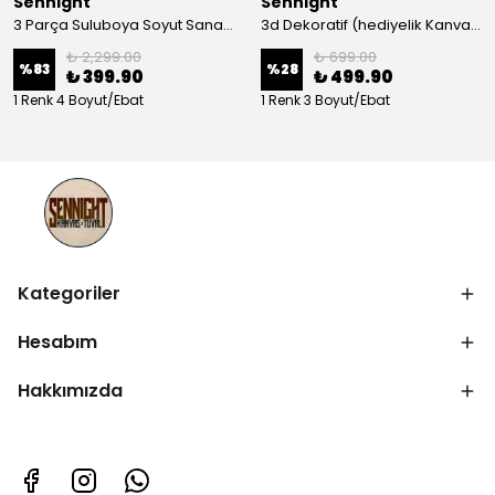
Sennight
Sennight
3 Parça Suluboya Soyut Sanat Koleksiyonu Dekoratif Kanvas Tablo
3d Dekoratif (hediyelik Kanvas Tablo)
₺ 2,299.00
₺ 699.00
%
83
%
28
₺ 399.90
₺ 499.90
1 Renk 4 Boyut/Ebat
1 Renk 3 Boyut/Ebat
Kategoriler
Hesabım
Hakkımızda