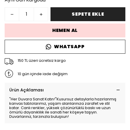
SEPETE EKLE
HEMEN AL
WHATSAPP
150 TL üzeri ücretsiz kargo
10 gün içinde iade değişim
Ürün Açıklaması
"Her Duvara Sanat Katın!"Kusursuz detaylarla hazırlanmış
kanvas tablolarımız, yaşam alanlarınıza zarafet ve stil
katar. Canlı renkler, yüksek çözünürlüklü baskı ve uzun
ömürlü dayanıklılık ile sanatı her köşeye taşıyın.
Duvarlarınız, tarzınızla buluşsun!