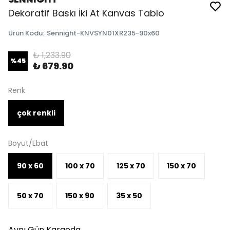
Dekoratif Baskı İki At Kanvas Tablo
Ürün Kodu
:
Sennight-KNVSYN01XR235-90x60
₺ 1,233.90
%
45
₺ 679.90
Renk
çok renkli
Boyut/Ebat
90 x 60
100 x 70
125 x 70
150 x 70
50 x 70
150 x 90
35 x 50
Aynı Gün Kargoda