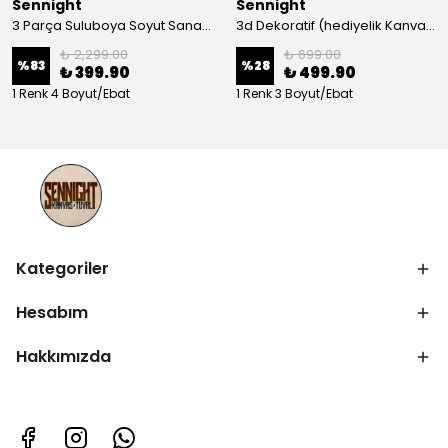
Sennight
Sennight
3 Parça Suluboya Soyut Sanat Koleksiyonu Dekoratif Kanvas Tablo
3d Dekoratif (hediyelik Kanvas Tablo)
₺ 2,299.00
₺ 699.00
%
83
%
28
₺ 399.90
₺ 499.90
1 Renk 4 Boyut/Ebat
1 Renk 3 Boyut/Ebat
Kategoriler
Hesabım
Hakkımızda