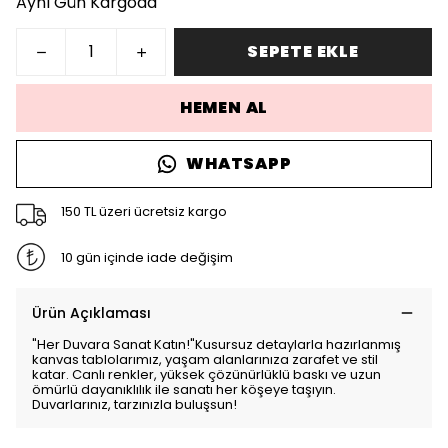
Aynı Gün Kargoda
SEPETE EKLE
HEMEN AL
WHATSAPP
150 TL üzeri ücretsiz kargo
10 gün içinde iade değişim
Ürün Açıklaması
"Her Duvara Sanat Katın!"Kusursuz detaylarla hazırlanmış
kanvas tablolarımız, yaşam alanlarınıza zarafet ve stil
katar. Canlı renkler, yüksek çözünürlüklü baskı ve uzun
ömürlü dayanıklılık ile sanatı her köşeye taşıyın.
Duvarlarınız, tarzınızla buluşsun!