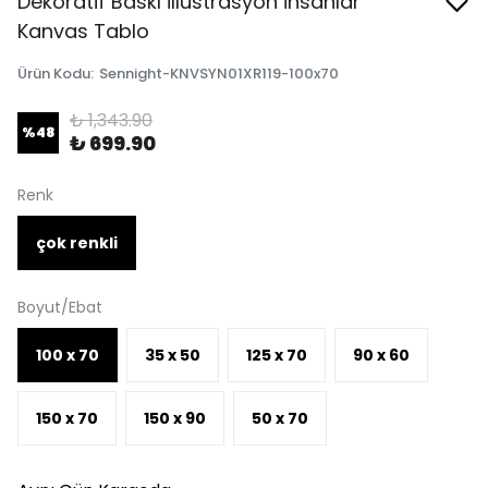
Dekoratif Baskı İllüstrasyon İnsanlar
Kanvas Tablo
Ürün Kodu
:
Sennight-KNVSYN01XR119-100x70
₺ 1,343.90
%
48
₺ 699.90
Renk
çok renkli
Boyut/Ebat
100 x 70
35 x 50
125 x 70
90 x 60
150 x 70
150 x 90
50 x 70