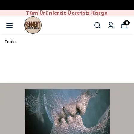
Kaçırılmayacak Fırsatlar
0
Tablo