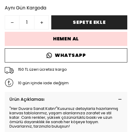
Aynı Gün Kargoda
SEPETE EKLE
HEMEN AL
WHATSAPP
150 TL üzeri ücretsiz kargo
10 gün içinde iade değişim
Ürün Açıklaması
"Her Duvara Sanat Katın!"Kusursuz detaylarla hazırlanmış
kanvas tablolarımız, yaşam alanlarınıza zarafet ve stil
katar. Canlı renkler, yüksek çözünürlüklü baskı ve uzun
ömürlü dayanıklılık ile sanatı her köşeye taşıyın.
Duvarlarınız, tarzınızla buluşsun!