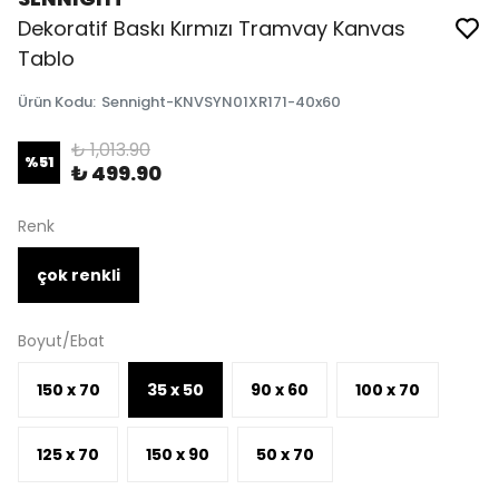
Dekoratif Baskı Kırmızı Tramvay Kanvas
Tablo
Ürün Kodu
:
Sennight-KNVSYN01XR171-40x60
₺ 1,013.90
%
51
₺ 499.90
Renk
çok renkli
Boyut/Ebat
150 x 70
35 x 50
90 x 60
100 x 70
125 x 70
150 x 90
50 x 70