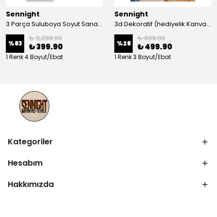
Sennight
Sennight
3 Parça Suluboya Soyut Sanat Koleksiyonu Dekoratif Kanvas Tablo
3d Dekoratif (hediyelik Kanvas Tablo)
₺ 2,299.00
₺ 699.00
%
83
%
28
₺ 399.90
₺ 499.90
1 Renk 4 Boyut/Ebat
1 Renk 3 Boyut/Ebat
Kategoriler
Hesabım
Hakkımızda