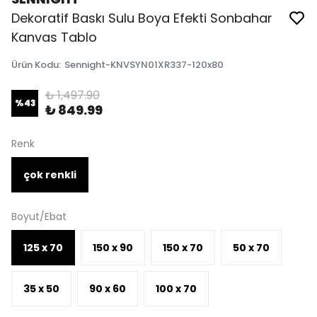
Dekoratif Baskı Sulu Boya Efekti Sonbahar
Kanvas Tablo
Ürün Kodu
:
Sennight-KNVSYN01XR337-120x80
₺ 1,497.90
%
43
₺ 849.99
Renk
çok renkli
Boyut/Ebat
125 x 70
150 x 90
150 x 70
50 x 70
35 x 50
90 x 60
100 x 70