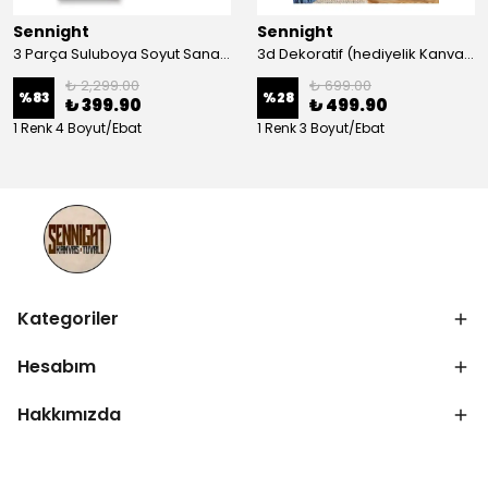
Sennight
Sennight
3 Parça Suluboya Soyut Sanat Koleksiyonu Dekoratif Kanvas Tablo
3d Dekoratif (hediyelik Kanvas Tablo)
₺ 2,299.00
₺ 699.00
%
83
%
28
₺ 399.90
₺ 499.90
1 Renk 4 Boyut/Ebat
1 Renk 3 Boyut/Ebat
Kategoriler
Hesabım
Hakkımızda