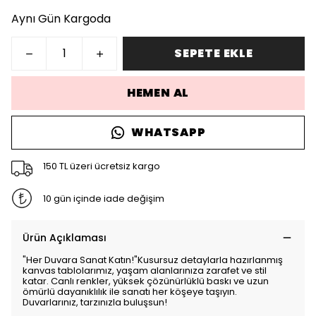
Aynı Gün Kargoda
SEPETE EKLE
HEMEN AL
WHATSAPP
150 TL üzeri ücretsiz kargo
10 gün içinde iade değişim
Ürün Açıklaması
"Her Duvara Sanat Katın!"Kusursuz detaylarla hazırlanmış
kanvas tablolarımız, yaşam alanlarınıza zarafet ve stil
katar. Canlı renkler, yüksek çözünürlüklü baskı ve uzun
ömürlü dayanıklılık ile sanatı her köşeye taşıyın.
Duvarlarınız, tarzınızla buluşsun!