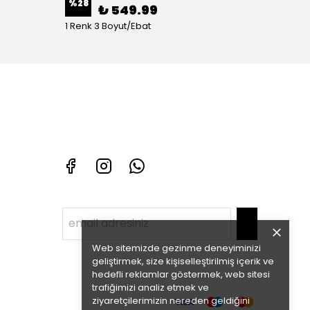
%
28
%
70
₺ 549.99
1 Renk 3 Boyut/Ebat
1 Renk 
Web sitemizde gezinme deneyiminizi
geliştirmek, size kişiselleştirilmiş içerik ve
hedefli reklamlar göstermek, web sitesi
trafiğimizi analiz etmek ve
ziyaretçilerimizin nereden geldiğini