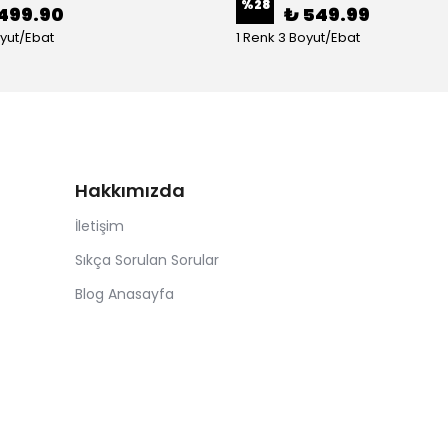
%
28
499.90
₺ 549.99
oyut/Ebat
1 Renk 3 Boyut/Ebat
Hakkımızda
İletişim
Sıkça Sorulan Sorular
Blog Anasayfa