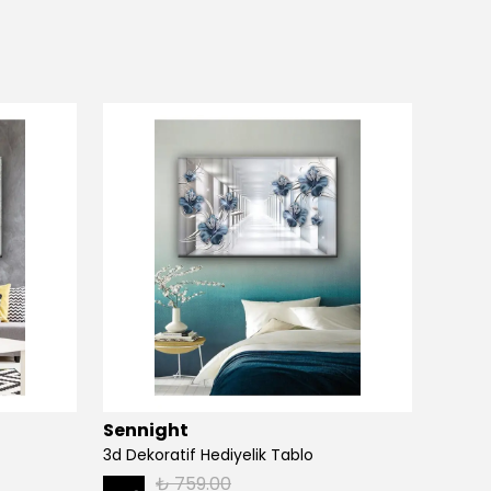
Sennight
Senn
3d Dekoratif Hediyelik Tablo
3d Dek
₺ 759.00