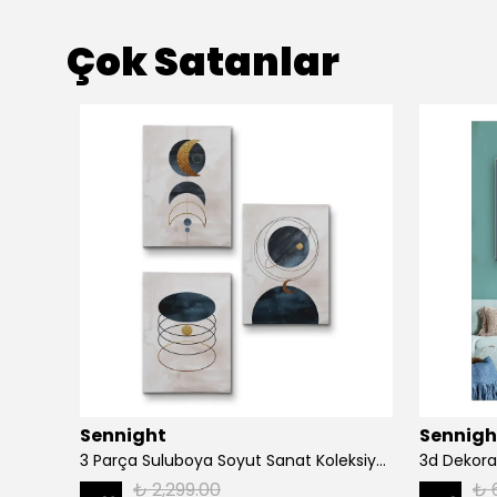
Çok Satanlar
Sennight
Sennigh
Ağaç Dalında Oturan Fil Dekoratif Kanvas Tablo 1171
3 Parça Suluboya Soyut Sanat Koleksiyonu Dekoratif Kanvas Tablo
3d Dekora
₺ 2,299.00
₺ 