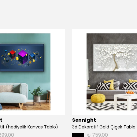
t
Sennight
tif (hediyelik Kanvas Tablo)
3d Dekoratif Gold Çiçek Tablo
699.00
₺ 759.00