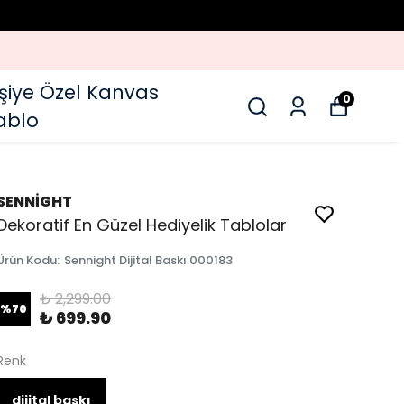
işiye Özel Kanvas
0
ablo
SENNİGHT
Dekoratif En Güzel Hediyelik Tablolar
Ürün Kodu
:
Sennight Dijital Baskı 000183
₺ 2,299.00
%
70
₺ 699.90
Renk
dijital baskı