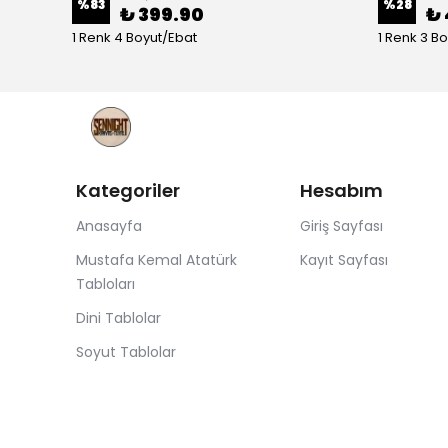
%
83
%
28
₺ 399.90
₺ 
1 Renk 4 Boyut/Ebat
1 Renk 3 B
Kategoriler
Hesabım
Anasayfa
Giriş Sayfası
Mustafa Kemal Atatürk
Kayıt Sayfası
Tabloları
Dini Tablolar
Soyut Tablolar