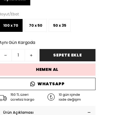
Boyut/Ebat
100 x 70
70 x 50
50 x 35
Aynı Gün Kargoda
SEPETE EKLE
HEMEN AL
WHATSAPP
150 TL üzeri
10 gün içinde
ücretsiz kargo
iade değişim
Ürün Açıklaması