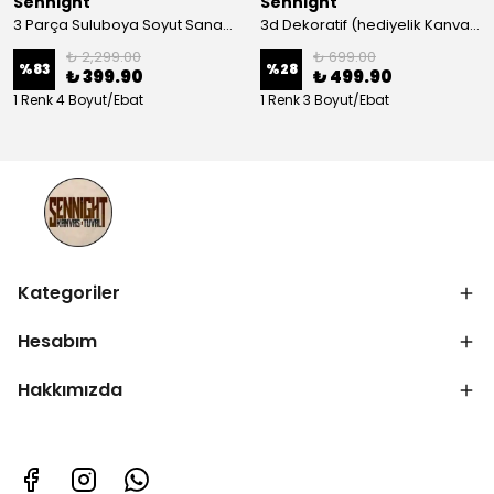
Sennight
Sennight
3 Parça Suluboya Soyut Sanat Koleksiyonu Dekoratif Kanvas Tablo
3d Dekoratif (hediyelik Kanvas Tablo)
₺ 2,299.00
₺ 699.00
%
83
%
28
₺ 399.90
₺ 499.90
1 Renk 4 Boyut/Ebat
1 Renk 3 Boyut/Ebat
Kategoriler
Hesabım
Hakkımızda