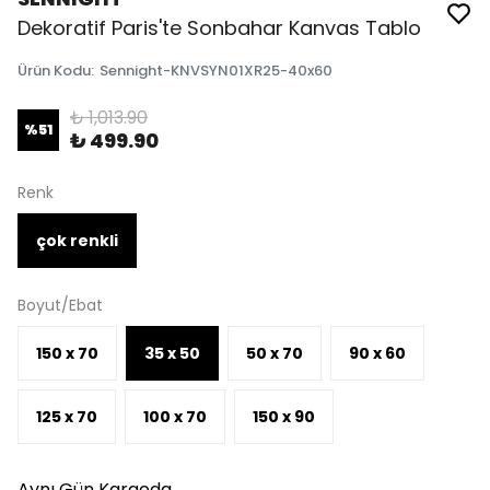
Dekoratif Paris'te Sonbahar Kanvas Tablo
Ürün Kodu
:
Sennight-KNVSYN01XR25-40x60
₺ 1,013.90
%
51
₺ 499.90
Renk
çok renkli
Boyut/Ebat
150 x 70
35 x 50
50 x 70
90 x 60
125 x 70
100 x 70
150 x 90
Aynı Gün Kargoda