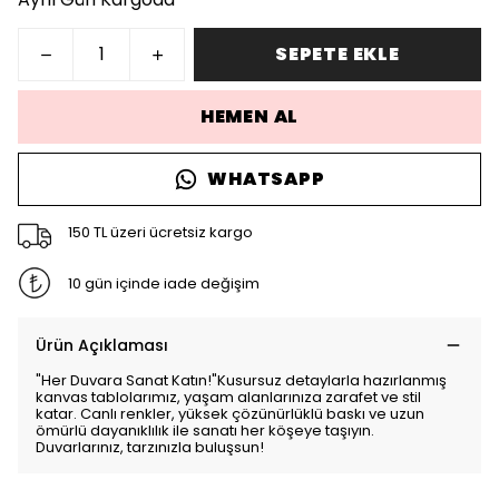
SEPETE EKLE
HEMEN AL
WHATSAPP
150 TL üzeri ücretsiz kargo
10 gün içinde iade değişim
Ürün Açıklaması
"Her Duvara Sanat Katın!"Kusursuz detaylarla hazırlanmış
kanvas tablolarımız, yaşam alanlarınıza zarafet ve stil
katar. Canlı renkler, yüksek çözünürlüklü baskı ve uzun
ömürlü dayanıklılık ile sanatı her köşeye taşıyın.
Duvarlarınız, tarzınızla buluşsun!