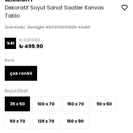
Dekoratif Soyut Sanat Saatler Kanvas
Tablo
Ürün Kodu
:
Sennight-KNVSYN01XR29-40x60
₺ 1,013.90
%
51
₺ 499.90
Renk
çok renkli
Boyut/Ebat
35 x 50
100 x 70
150 x 70
90 x 60
50 x 70
125 x 70
150 x 90