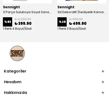
Sennight
Sennight
3 Parça Suluboya Soyut Sanat Koleksiyonu Dekoratif Kanvas Tablo
3d Dekoratif (hediyelik Kanvas Tablo)
₺ 2,299.00
₺ 699.00
%
83
%
28
₺ 399.90
₺ 499.90
1 Renk 4 Boyut/Ebat
1 Renk 3 Boyut/Ebat
Kategoriler
Hesabım
Hakkımızda