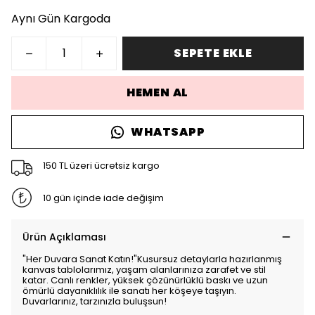
Aynı Gün Kargoda
SEPETE EKLE
HEMEN AL
WHATSAPP
150 TL üzeri ücretsiz kargo
10 gün içinde iade değişim
Ürün Açıklaması
"Her Duvara Sanat Katın!"Kusursuz detaylarla hazırlanmış
kanvas tablolarımız, yaşam alanlarınıza zarafet ve stil
katar. Canlı renkler, yüksek çözünürlüklü baskı ve uzun
ömürlü dayanıklılık ile sanatı her köşeye taşıyın.
Duvarlarınız, tarzınızla buluşsun!