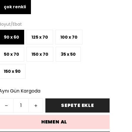
çok renkli
Boyut/Ebat
90 x 60
125 x 70
100 x 70
50 x 70
150 x 70
35 x 50
150 x 90
Aynı Gün Kargoda
SEPETE EKLE
HEMEN AL