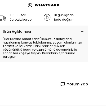
WHATSAPP
150 TL üzeri
10 gün içinde
ücretsiz kargo
iade değişim
Ürün Açıklaması
"Her Duvara Sanat Katın!"Kusursuz detaylarla
hazırlanmış kanvas tablolarımız, yaşam alanlarınıza
zarafet ve stil katar. Canlı renkler, yüksek
çözünürlüklü baskı ve uzun ömürlü dayanıklılık ile
sanatı her köşeye taşıyın. Duvarlarınız, tarzınızla
buluşsun!
Yorum Yap