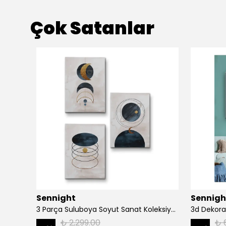
Çok Satanlar
Sennight
Sennigh
Ağaç Dalında Oturan Fil Dekoratif Kanvas Tablo 1171
3 Parça Suluboya Soyut Sanat Koleksiyonu Dekoratif Kanvas Tablo
3d Dekora
₺ 2,299.00
₺ 