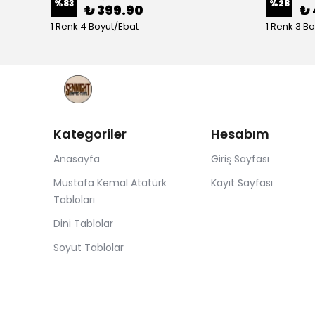
%
83
%
28
₺ 399.90
₺ 
1 Renk 4 Boyut/Ebat
1 Renk 3 B
Kategoriler
Hesabım
Anasayfa
Giriş Sayfası
Mustafa Kemal Atatürk
Kayıt Sayfası
Tabloları
Dini Tablolar
Soyut Tablolar