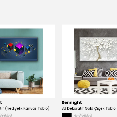
t
Sennight
tif (hediyelik Kanvas Tablo)
3d Dekoratif Gold Çiçek Tablo
699.00
₺ 759.00