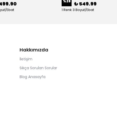
%
28
499.90
₺ 549.99
oyut/Ebat
1 Renk 3 Boyut/Ebat
Hakkımızda
İletişim
Sıkça Sorulan Sorular
Blog Anasayfa