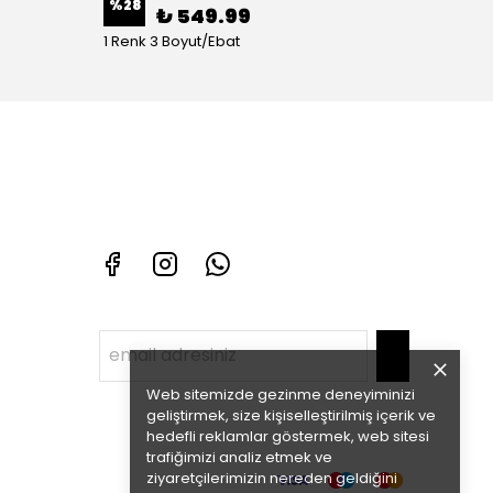
%
28
%
70
₺ 549.99
1 Renk 3 Boyut/Ebat
1 Renk 
Web sitemizde gezinme deneyiminizi
geliştirmek, size kişiselleştirilmiş içerik ve
hedefli reklamlar göstermek, web sitesi
trafiğimizi analiz etmek ve
ziyaretçilerimizin nereden geldiğini