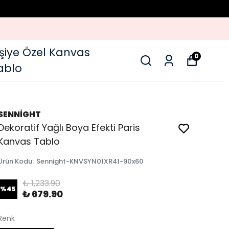
işiye Özel Kanvas
0
ablo
SENNİGHT
Dekoratif Yağlı Boya Efekti Paris
Kanvas Tablo
Ürün Kodu
:
Sennight-KNVSYN01XR41-90x60
₺ 1,233.90
%
45
₺ 679.90
Renk