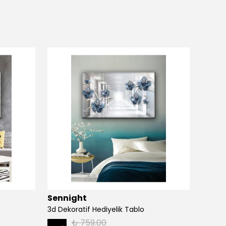
Sennight
Senn
3d Dekoratif Hediyelik Tablo
3d Dek
₺ 759.00