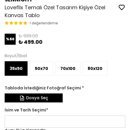
Loveflix Temalı Özel Tasarım Kişiye Özel
Kanvas Tablo
1 değerlendirme
₺ 999.00
%
50
₺ 499.00
Boyut/Ebat
35x50
50x70
70x100
80x120
Tabloda İstediğiniz Fotoğraf Seçimi
*
Dosya Seç
İsim ve Tarih Seçimi
*