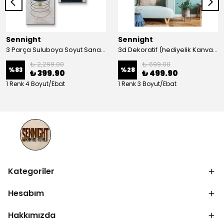
Sennight
Sennight
3 Parça Suluboya Soyut Sanat Koleksiyonu Dekoratif Kanvas Tablo
3d Dekoratif (hediyelik Kanvas Tablo)
₺ 2,299.00
₺ 699.00
%
83
%
28
₺ 399.90
₺ 499.90
1 Renk 4 Boyut/Ebat
1 Renk 3 Boyut/Ebat
Kategoriler
Hesabım
Hakkımızda