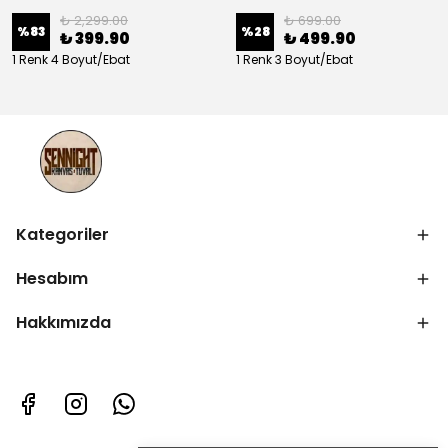
₺ 2,299.00
₺ 699.00
%
83
%
28
₺ 399.90
₺ 499.90
1 Renk 4 Boyut/Ebat
1 Renk 3 Boyut/Ebat
Kategoriler
Hesabım
Hakkımızda