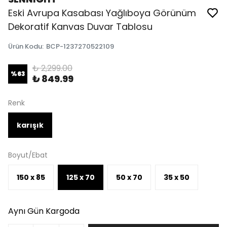
Eski Avrupa Kasabası Yağlıboya Görünüm
Dekoratif Kanvas Duvar Tablosu
Ürün Kodu
:
BCP-1237270522109
₺ 2,299.00
%
63
₺ 849.99
Renk
karışık
Boyut/Ebat
150 x 85
125 x 70
50 x 70
35 x 50
Aynı Gün Kargoda