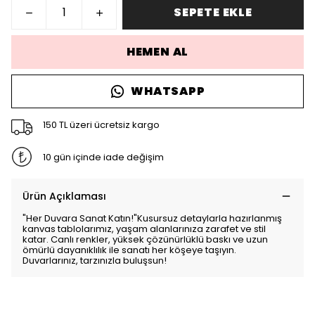
SEPETE EKLE
HEMEN AL
WHATSAPP
150 TL üzeri ücretsiz kargo
10 gün içinde iade değişim
Ürün Açıklaması
"Her Duvara Sanat Katın!"Kusursuz detaylarla hazırlanmış
kanvas tablolarımız, yaşam alanlarınıza zarafet ve stil
katar. Canlı renkler, yüksek çözünürlüklü baskı ve uzun
ömürlü dayanıklılık ile sanatı her köşeye taşıyın.
Duvarlarınız, tarzınızla buluşsun!