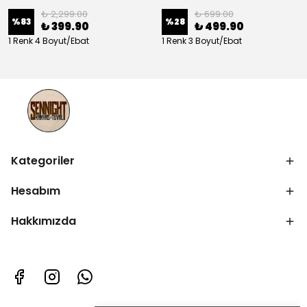
₺ 2,299.00
₺ 699.00
%
83
%
28
₺ 399.90
₺ 499.90
1 Renk 4 Boyut/Ebat
1 Renk 3 Boyut/Ebat
Kategoriler
Hesabım
Hakkımızda