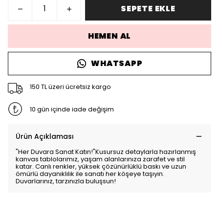
SEPETE EKLE
HEMEN AL
WHATSAPP
150 TL üzeri ücretsiz kargo
10 gün içinde iade değişim
Ürün Açıklaması
"Her Duvara Sanat Katın!"Kusursuz detaylarla hazırlanmış
kanvas tablolarımız, yaşam alanlarınıza zarafet ve stil
katar. Canlı renkler, yüksek çözünürlüklü baskı ve uzun
ömürlü dayanıklılık ile sanatı her köşeye taşıyın.
Duvarlarınız, tarzınızla buluşsun!