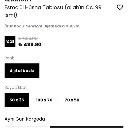
Esma'ül Hüsna Tablosu (allah'ın Cc. 99
Ismi)
Ürün Kodu
:
Sennight Dijital Baskı 000265
₺ 699.00
%
28
₺ 499.90
Renk
dijital baskı
Boyut/Ebat
50 x 35
100 x 70
70 x 50
Aynı Gün Kargoda