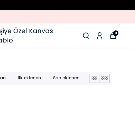
Kaçırılmayacak Fırsatlar
işiye Özel Kanvas
0
ablo
lan
İlk eklenen
Son eklenen