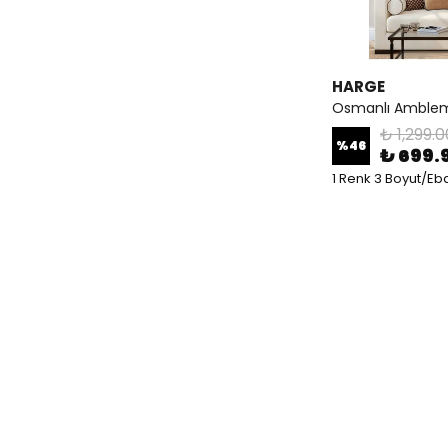
HARGE
Osmanlı Amblem
₺ 1,299.0
%
46
₺ 699.
1 Renk 3 Boyut/Eb