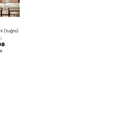
i (tuğra)
0
90
at