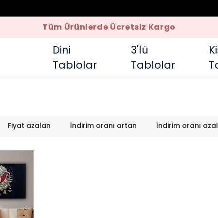
Dini
3'lü
K
Tablolar
Tablolar
T
Fiyat azalan
İndirim oranı artan
İndirim oranı aza