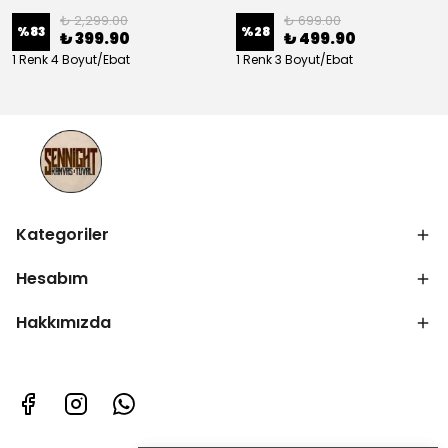
₺ 2,299.00
₺ 699.00
%
83
%
28
₺ 399.90
₺ 499.90
1 Renk 4 Boyut/Ebat
1 Renk 3 Boyut/Ebat
Kategoriler
Hesabım
Hakkımızda