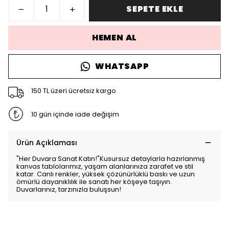
SEPETE EKLE
HEMEN AL
WHATSAPP
150 TL üzeri ücretsiz kargo
10 gün içinde iade değişim
Ürün Açıklaması
"Her Duvara Sanat Katın!"Kusursuz detaylarla hazırlanmış
kanvas tablolarımız, yaşam alanlarınıza zarafet ve stil
katar. Canlı renkler, yüksek çözünürlüklü baskı ve uzun
ömürlü dayanıklılık ile sanatı her köşeye taşıyın.
Duvarlarınız, tarzınızla buluşsun!