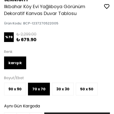
Ilkbahar Köy Evi Yağlıboya Görünüm
Dekoratif Kanvas Duvar Tablosu
Ürün Kodu
:
BCP-1237270522005
₺ 2,299.00
%
70
₺ 679.90
Renk
karışık
Boyut/Ebat
90 x 90
70 x 70
30 x 30
50 x 50
Aynı Gün Kargoda