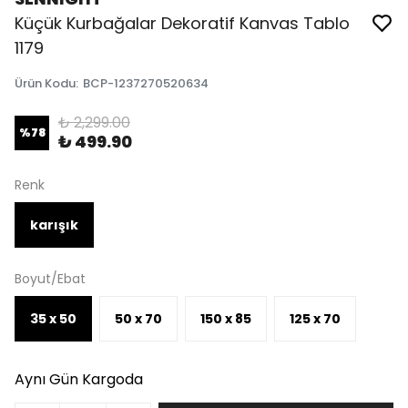
Küçük Kurbağalar Dekoratif Kanvas Tablo
1179
Ürün Kodu
:
BCP-1237270520634
₺ 2,299.00
%
78
₺ 499.90
Renk
karışık
Boyut/Ebat
35 x 50
50 x 70
150 x 85
125 x 70
Aynı Gün Kargoda