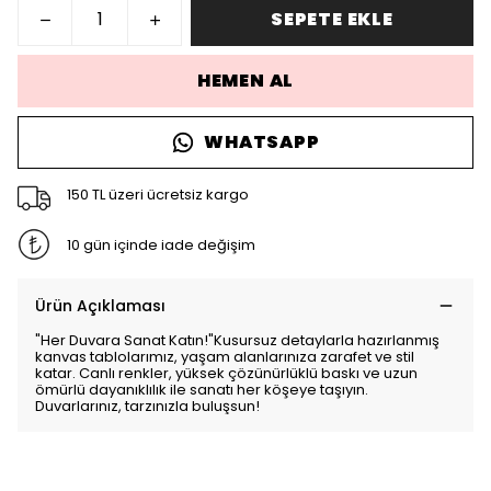
SEPETE EKLE
HEMEN AL
WHATSAPP
150 TL üzeri ücretsiz kargo
10 gün içinde iade değişim
Ürün Açıklaması
"Her Duvara Sanat Katın!"Kusursuz detaylarla hazırlanmış
kanvas tablolarımız, yaşam alanlarınıza zarafet ve stil
katar. Canlı renkler, yüksek çözünürlüklü baskı ve uzun
ömürlü dayanıklılık ile sanatı her köşeye taşıyın.
Duvarlarınız, tarzınızla buluşsun!