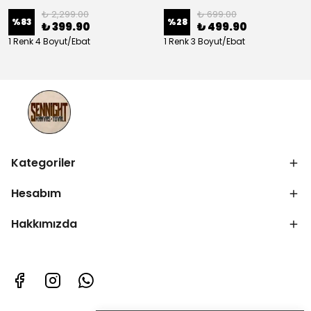
₺ 2,299.00
₺ 699.00
%
83
%
28
₺ 399.90
₺ 499.90
1 Renk 4 Boyut/Ebat
1 Renk 3 Boyut/Ebat
Kategoriler
Hesabım
Hakkımızda