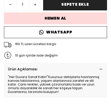
SEPETE EKLE
HEMEN AL
WHATSAPP
150 TL üzeri ücretsiz kargo
10 gün içinde iade değişim
Ürün Açıklaması
"Her Duvara Sanat Katın!"Kusursuz detaylarla hazırlanmış
kanvas tablolarımız, yaşam alanlarınıza zarafet ve stil
katar. Canlı renkler, yüksek çözünürlüklü baskı ve uzun
ömürlü dayanıklılık ile sanatı her köşeye taşıyın.
Duvarlarınız, tarzınızla buluşsun!