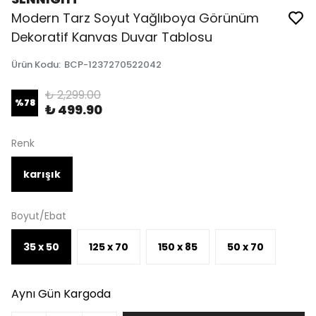
Modern Tarz Soyut Yağlıboya Görünüm
Dekoratif Kanvas Duvar Tablosu
Ürün Kodu
:
BCP-1237270522042
₺ 2,299.00
%
78
₺ 499.90
Renk
karışık
Boyut/Ebat
35 x 50
125 x 70
150 x 85
50 x 70
Aynı Gün Kargoda