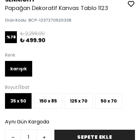
Papağan Dekoratif Kanvas Tablo 1123
Ürün Kodu
:
BCP-1237270520338
₺ 2,299.00
%
78
₺ 499.90
Renk
karışık
Boyut/Ebat
35 x 50
150 x 85
125 x 70
50 x 70
Aynı Gün Kargoda
SEPETE EKLE