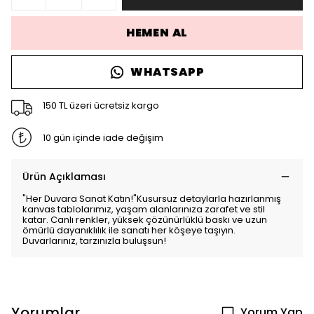
HEMEN AL
WHATSAPP
150 TL üzeri ücretsiz kargo
10 gün içinde iade değişim
Ürün Açıklaması
"Her Duvara Sanat Katın!"Kusursuz detaylarla hazırlanmış
kanvas tablolarımız, yaşam alanlarınıza zarafet ve stil
katar. Canlı renkler, yüksek çözünürlüklü baskı ve uzun
ömürlü dayanıklılık ile sanatı her köşeye taşıyın.
Duvarlarınız, tarzınızla buluşsun!
Yorumlar
Yorum Yap