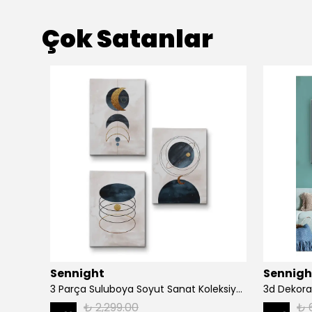
Çok Satanlar
Sennight
Sennigh
Ağaç Dalında Oturan Fil Dekoratif Kanvas Tablo 1171
3 Parça Suluboya Soyut Sanat Koleksiyonu Dekoratif Kanvas Tablo
3d Dekora
₺ 2,299.00
₺ 