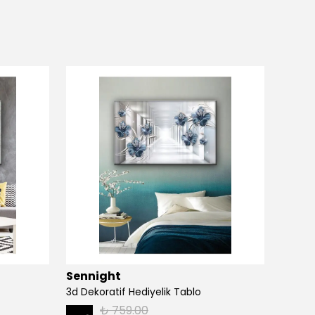
Sennight
Senn
3d Dekoratif Hediyelik Tablo
3d Dek
₺ 759.00