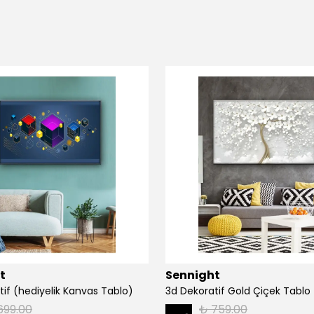
t
Sennight
tif (hediyelik Kanvas Tablo)
3d Dekoratif Gold Çiçek Tablo
699.00
₺ 759.00