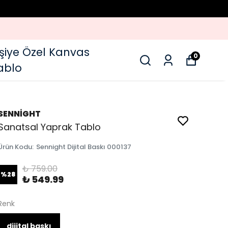
işiye Özel Kanvas
0
ablo
SENNİGHT
Sanatsal Yaprak Tablo
Ürün Kodu
:
Sennight Dijital Baskı 000137
₺ 759.00
%
28
₺ 549.99
Renk
dijital baskı