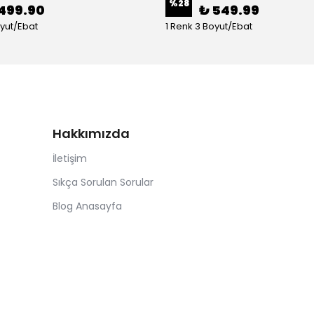
%
28
499.90
₺ 549.99
oyut/Ebat
1 Renk 3 Boyut/Ebat
Hakkımızda
İletişim
Sıkça Sorulan Sorular
Blog Anasayfa