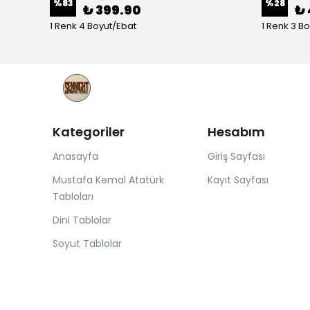
%
83
%
28
₺ 399.90
₺ 
1 Renk 4 Boyut/Ebat
1 Renk 3 B
Kategoriler
Hesabım
Anasayfa
Giriş Sayfası
Mustafa Kemal Atatürk
Kayıt Sayfası
Tabloları
Dini Tablolar
Soyut Tablolar