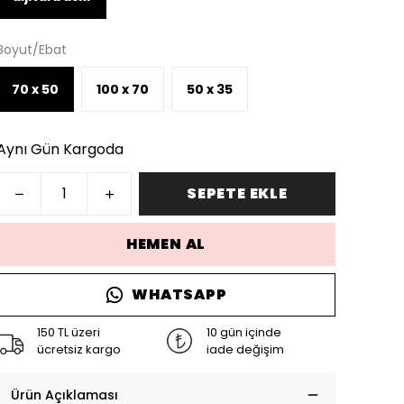
Boyut/Ebat
70 x 50
100 x 70
50 x 35
Aynı Gün Kargoda
SEPETE EKLE
HEMEN AL
WHATSAPP
150 TL üzeri
10 gün içinde
ücretsiz kargo
iade değişim
Ürün Açıklaması