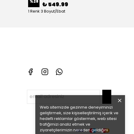
%
28
%
70
₺ 549.99
1 Renk 3 Boyut/Ebat
1 Renk 
Web sitemizde gezinme deneyiminizi
geliştirmek, size kişiselleştirilmiş içerik ve
hedefli reklamlar göstermek, web sitesi
trafiğimizi analiz etmek ve
ziyaretçilerimizin nereden geldiğini