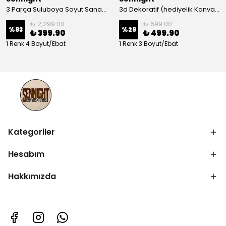
3 Parça Suluboya Soyut Sanat Koleksiyonu Dekoratif Kanvas Tablo
3d Dekoratif (hediyelik Kanvas Tablo)
₺ 2,299.00
₺ 699.00
%
83
%
28
₺ 399.90
₺ 499.90
1 Renk 4 Boyut/Ebat
1 Renk 3 Boyut/Ebat
Kategoriler
Hesabım
Hakkımızda