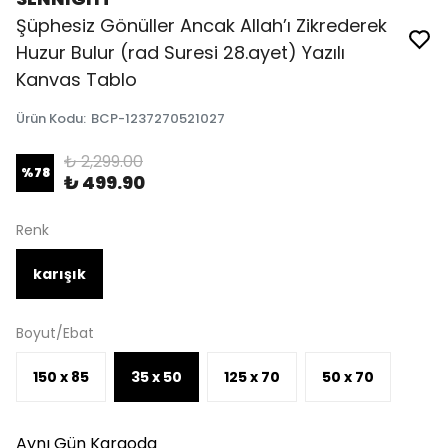
Şüphesiz Gönüller Ancak Allah’ı Zikrederek
Huzur Bulur (rad Suresi 28.ayet) Yazılı
Kanvas Tablo
Ürün Kodu
:
BCP-1237270521027
₺ 2,299.00
%
78
₺ 499.90
Renk
karışık
Boyut/Ebat
150 x 85
35 x 50
125 x 70
50 x 70
Aynı Gün Kargoda