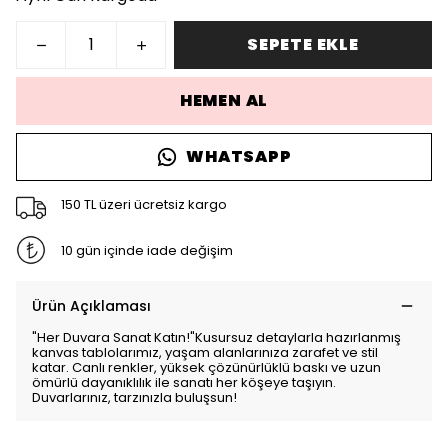
SEPETE EKLE
HEMEN AL
WHATSAPP
150 TL üzeri ücretsiz kargo
10 gün içinde iade değişim
Ürün Açıklaması
"Her Duvara Sanat Katın!"Kusursuz detaylarla hazırlanmış
kanvas tablolarımız, yaşam alanlarınıza zarafet ve stil
katar. Canlı renkler, yüksek çözünürlüklü baskı ve uzun
ömürlü dayanıklılık ile sanatı her köşeye taşıyın.
Duvarlarınız, tarzınızla buluşsun!