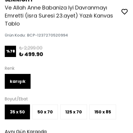
Ve Allah Anne Babaniza Iyi Davranmayı
Emretti (isra Suresi 23.ayet) Yazılı Kanvas
Tablo
Ürün Kodu
:
BCP-1237270520994
₺ 2,299.00
%
78
₺ 499.90
Renk
karışık
Boyut/Ebat
35 x 50
50 x 70
125 x 70
150 x 85
Aynı Gün Kargoda