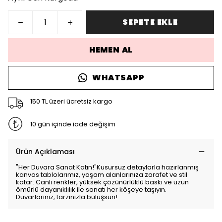
SEPETE EKLE
HEMEN AL
WHATSAPP
150 TL üzeri ücretsiz kargo
10 gün içinde iade değişim
Ürün Açıklaması
"Her Duvara Sanat Katın!"Kusursuz detaylarla hazırlanmış
kanvas tablolarımız, yaşam alanlarınıza zarafet ve stil
katar. Canlı renkler, yüksek çözünürlüklü baskı ve uzun
ömürlü dayanıklılık ile sanatı her köşeye taşıyın.
Duvarlarınız, tarzınızla buluşsun!