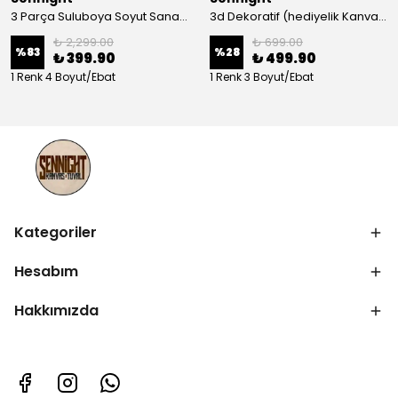
3 Parça Suluboya Soyut Sanat Koleksiyonu Dekoratif Kanvas Tablo
3d Dekoratif (hediyelik Kanvas Tablo)
₺ 2,299.00
₺ 699.00
%
83
%
28
₺ 399.90
₺ 499.90
1 Renk 4 Boyut/Ebat
1 Renk 3 Boyut/Ebat
Kategoriler
Hesabım
Hakkımızda